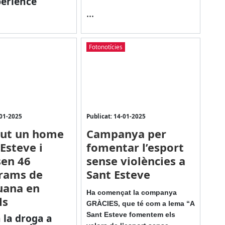
erience
...
Fotonotícies
-01-2025
Publicat: 14-01-2025
gut un home
Campanya per
Esteve i
fomentar l’esport
en 46
sense violències a
rams de
Sant Esteve
uana en
Ha començat la companya
ls
GRÀCIES, que té com a lema “A
Sant Esteve fomentem els
 la droga a