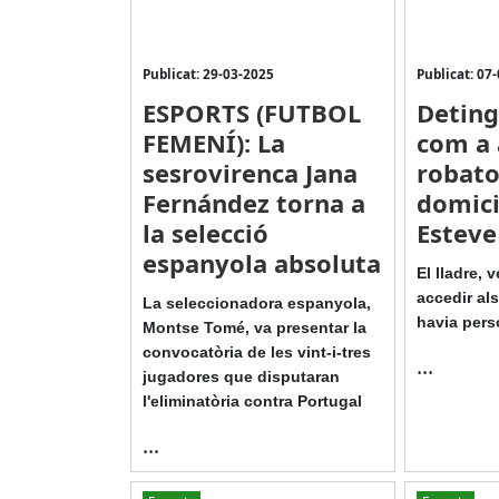
Publicat: 29-03-2025
Publicat: 07
ESPORTS (FUTBOL
Detin
FEMENÍ): La
com a 
sesrovirenca Jana
robato
Fernández torna a
domici
la selecció
Esteve
espanyola absoluta
El lladre, v
accedir al
La seleccionadora espanyola,
havia pers
Montse Tomé, va presentar la
convocatòria de les vint-i-tres
...
jugadores que disputaran
l'eliminatòria contra Portugal
...