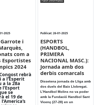
Flash Informatiu
-01-2025
Publicat: 26-01-2025
 Garrote i
ESPORTS
Marquès,
(HANDBOL,
onats com a
PRIMERA
s Esportistes
NACIONAL MASC.):
mpics 2024
Jornada amb dos
derbis comarcals
 Congost rebrà
 a l’Esperit
Dissetena jornada de Lliga amb
u a la 28a
 l’Esport
dos duels del Baix Llobregat.
que se
L’Handbol Molins no va poder
rà el 19 de
amb la Fundació Handbol Sant
 l’America’s
Vicenç (27-28) en un