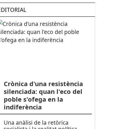
EDITORIAL
Crònica d'una resistència
silenciada: quan l'eco del
poble s'ofega en la
indiferència
Una anàlisi de la retòrica
socialista i la realitat política