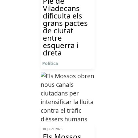
Ple de
Viladecans
dificulta els
grans pactes
de ciutat
entre
esquerra i
dreta
Política
30 Juliol 2026
Els Mossos