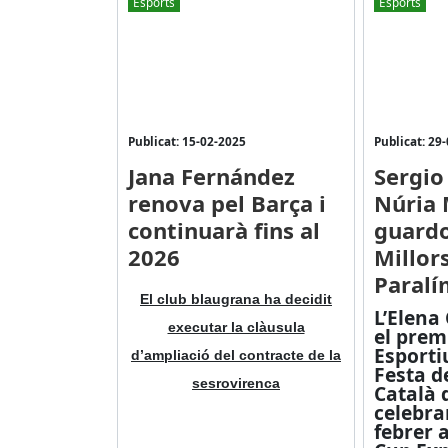
Esports
Esports
Publicat: 15-02-2025
Publicat: 29
Jana Fernández
Sergio
renova pel Barça i
Núria 
continuarà fins al
guard
2026
Millor
Paralí
El club blaugrana ha decidit
L’Elena
executar la clàusula
el premi
Esporti
d’ampliació del contracte de la
Festa de
sesrovirenca
Català 
celebra
febrer a