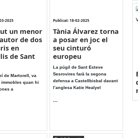
-03-2025
Publicat: 18-02-2025
gut un menor
Tània Álvarez torna
autor de dos
a posar en joc el
ris en
seu cinturó
lis de Sant
europeu
La púgil de Sant Esteve
Sesrovires farà la segona
eí de Martorell, va
defensa a Castellbisbal davant
s immobles quan hi
l’anglesa Katie Healyel
ones a
...