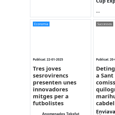
Cup Exp
...
Economia
Successos
Publicat: 22-01-2025
Publicat: 20
Tres joves
Detin
sesrovirencs
a Sant 
presenten unes
comiss
innovadores
quilog
mitges per a
marih
futbolistes
cabdel
Enviava
Anomenades Teksfut