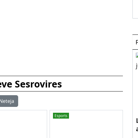
eve Sesrovires
Neteja
Esports