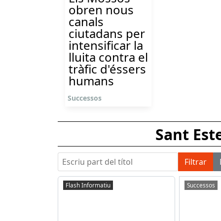
obren nous
canals
ciutadans per
intensificar la
lluita contra el
tràfic d'éssers
humans
Successos
Sant Est
Escriu part del títol
Filtrar
Flash Informatiu
Successos