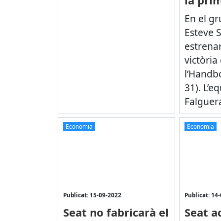
En el gr
Esteve S
estrena
victòria
l’Handbo
31). L’e
Falguera
Economia
Economia
Publicat: 15-09-2022
Publicat: 14
Seat no fabricarà el
Seat a