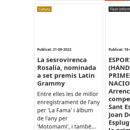
Cultura
Flash Inform
Publicat: 21-09-2022
Publicat: 18
La sesrovirenca
ESPOR
Rosalía, nominada
(HAND
a set premis Latin
PRIME
Grammy
NACIO
Arrenc
Entre elles les de millor
compe
enregistrament de l'any
Sant E
per 'La Fama' i àlbum
Joan D
de l'any per
Esplu
'Motomami', i també...
la pri