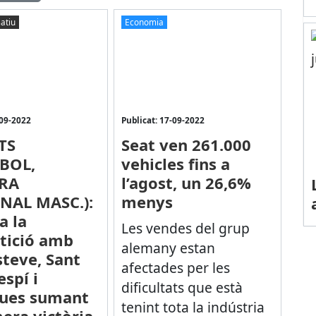
atiu
Economia
-09-2022
Publicat: 17-09-2022
TS
Seat ven 261.000
BOL,
vehicles fins a
RA
l’agost, un 26,6%
NAL MASC.):
menys
a la
Les vendes del grup
tició amb
alemany estan
steve, Sant
afectades per les
espí i
dificultats que està
gues sumant
tenint tota la indústria
mera victòria