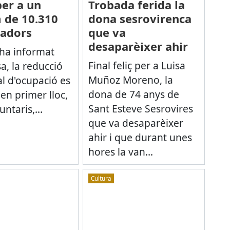
er a un
Trobada ferida la
 de 10.310
dona sesrovirenca
ladors
que va
desaparèixer ahir
ha informat
Final feliç per a Luisa
a, la reducció
Muñoz Moreno, la
l d'ocupació es
dona de 74 anys de
 en primer lloc,
Sant Esteve Sesrovires
ntaris,...
que va desaparèixer
ahir i que durant unes
hores la van...
Cultura