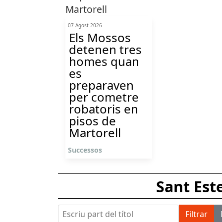
07 Agost 2026
Els Mossos
detenen tres
homes quan
es
preparaven
per cometre
robatoris en
pisos de
Martorell
Successos
Sant Est
Escriu part del títol
Filtrar