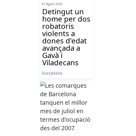
07 Agost 2026
Detingut un
home per dos
robatoris
violents a
dones d'edat
avançada a
Gavà i
Viladecans
Successos