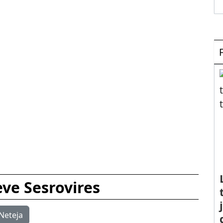
eve Sesrovires
Neteja