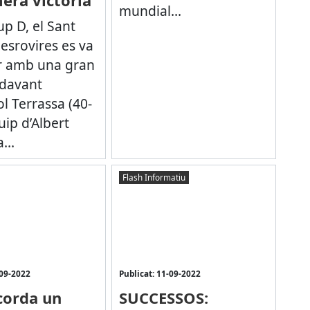
mundial...
up D, el Sant
esrovires es va
r amb una gran
 davant
l Terrassa (40-
quip d’Albert
...
Flash Informatiu
-09-2022
Publicat: 11-09-2022
corda un
SUCCESSOS: