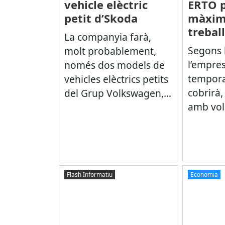
vehicle elèctric
ERTO p
petit d’Skoda
màxim
trebal
La companyia farà,
Segons 
molt probablement,
l’empres
només dos models de
tempora
vehicles elèctrics petits
cobrirà,
del Grup Volkswagen,...
amb volu
Flash Informatiu
Economia