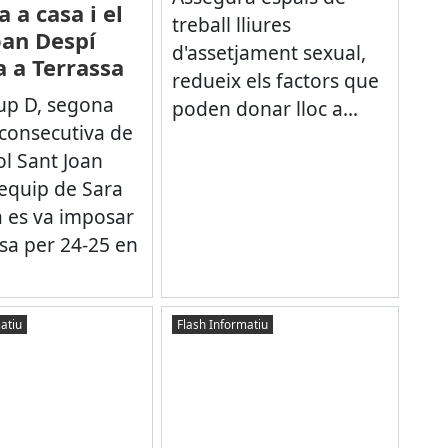
 a casa i el
treball lliures
oan Despí
d'assetjament sexual,
 a Terrassa
redueix els factors que
rup D, segona
poden donar lloc a...
 consecutiva de
ol Sant Joan
’equip de Sara
 es va imposar
sa per 24-25 en
atiu
Flash Informatiu