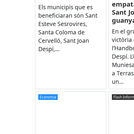
empata
Els municipis que es
Sant J
beneficiaran són Sant
guanya
Esteve Sesrovires,
En el g
Santa Coloma de
victòria
Cervelló, Sant Joan
l’Handb
Despí,...
Despí. L
Muniesa
a Terras
un...
Economia
Flash Inform