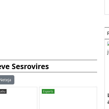
eve Sesrovires
Neteja
atiu
Esports