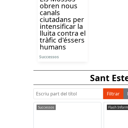
obren nous
canals
ciutadans per
intensificar la
lluita contra el
tràfic d'éssers
humans
Successos
Sant Est
Escriu part del títol
Filtrar
Successos
Flash Inform