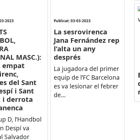
-03-2023
Publicat: 03-03-2023
TS
La sesrovirenca
BOL,
Jana Fernández rep
RA
l’alta un any
NAL MASC.):
després
c empat
La jugadora del primer
irenc,
equip de l’FC Barcelona
es del Sant
es va lesionar el febrer
espí i Sant
de...
 i derrota
anenca
up D, l’Handbol
an Despí va
al Salvador