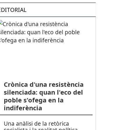
EDITORIAL
Crònica d'una resistència
silenciada: quan l'eco del
poble s'ofega en la
indiferència
Una anàlisi de la retòrica
socialista i la realitat política