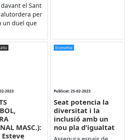
davant el Sant
Palutordera per
n un duel que
atiu
Economia
-02-2023
Publicat: 25-02-2023
TS
Seat potencia la
BOL,
diversitat i la
RA
inclusió amb un
NAL MASC.):
nou pla d’igualtat
t Esteve
Assegura espais de