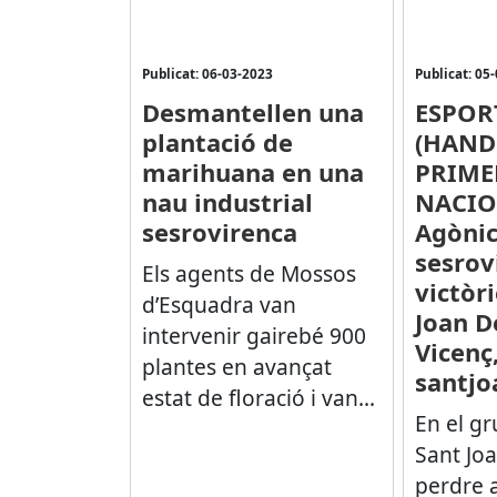
Publicat: 06-03-2023
Publicat: 05
Desmantellen una
ESPOR
plantació de
(HAND
marihuana en una
PRIME
nau industrial
NACIO
sesrovirenca
Agòni
sesrov
Els agents de Mossos
victòri
d’Esquadra van
Joan D
intervenir gairebé 900
Vicenç,
plantes en avançat
santjo
estat de floració i van...
En el gr
Sant Jo
perdre 