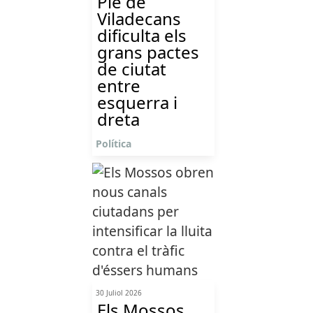
Ple de
Viladecans
dificulta els
grans pactes
de ciutat
entre
esquerra i
dreta
Política
30 Juliol 2026
Els Mossos