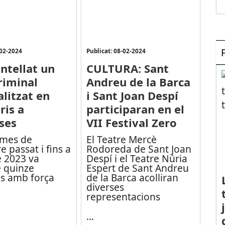
-02-2024
Publicat: 08-02-2024
tellat un
CULTURA: Sant
riminal
Andreu de la Barca
alitzat en
i Sant Joan Despí
ris a
participaran en el
ses
VII Festival Zero
 mes de
El Teatre Mercè
 passat i fins a
Rodoreda de Sant Joan
e 2023 va
Despí i el Teatre Núria
 quinze
Espert de Sant Andreu
is amb força
de la Barca acolliran
diverses
representacions
...