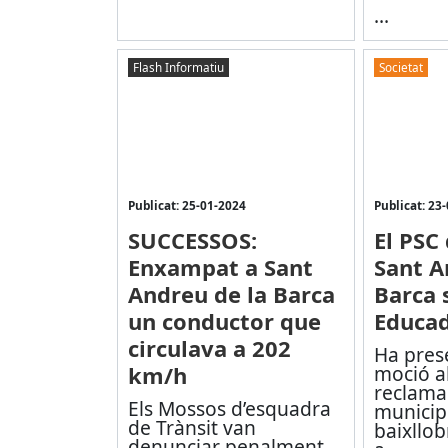
...
Flash Informatiu
Societat
Publicat: 25-01-2024
Publicat: 23
SUCCESSOS:
El PSC
Enxampat a Sant
Sant A
Andreu de la Barca
Barca 
un conductor que
Educa
circulava a 202
Ha pres
km/h
moció al
reclama
Els Mossos d’esquadra
municip
de Trànsit van
baixllob
denunciar penalment