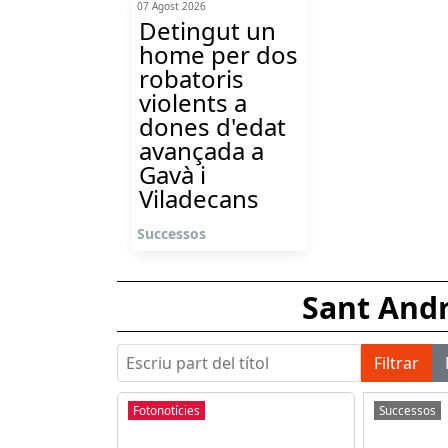
07 Agost 2026
Detingut un
home per dos
robatoris
violents a
dones d'edat
avançada a
Gavà i
Viladecans
Successos
Sant Andr
Escriu part del títol
Filtrar
Fotonotícies
Successos