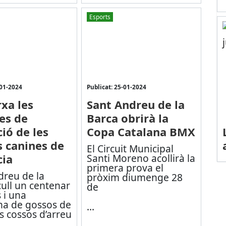
Esports
-01-2024
Publicat: 25-01-2024
xa les
Sant Andreu de la
es de
Barca obrirà la
ió de les
Copa Catalana BMX
s canines de
El Circuit Municipal
cia
Santi Moreno acollirà la
primera prova el
dreu de la
pròxim diumenge 28
ull un centenar
de
 i una
na de gossos de
...
s cossos d’arreu