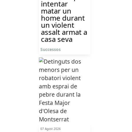
intentar
matar un
home durant
un violent
assalt armat a
casa seva
Successos
07 Agost 2026