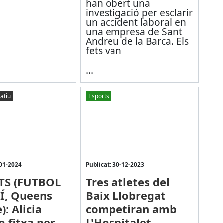
han obert una
investigació per esclarir
un accident laboral en
una empresa de Sant
Andreu de la Barca. Els
fets van
...
atiu
Esports
-01-2024
Publicat: 30-12-2023
TS (FUTBOL
Tres atletes del
Í, Queens
Baix Llobregat
: Alicia
competiran amb
o fitxa per
L'Hospitalet