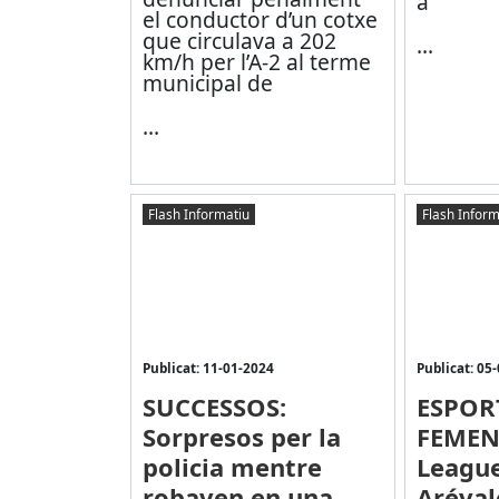
a
el conductor d’un cotxe
que circulava a 202
...
km/h per l’A-2 al terme
municipal de
...
Flash Informatiu
Flash Inform
Publicat: 11-01-2024
Publicat: 05
SUCCESSOS:
ESPOR
Sorpresos per la
FEMEN
policia mentre
League)
robaven en una
Aréval