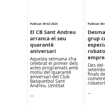
Publicat: 09-02-2024
Publicat: 08
El CB Sant Andreu
Desman
arranca el seu
grup c
quarantè
especi
aniversari
robato
empre
Aquesta setmana s’ha
celebrat el primer dels
Des del
actes programats amb
setembre
motiu del quarantè
finals d
aniversari del Club
cometre
Basquetbol Sant
robator
Andreu. L’entitat
...
...