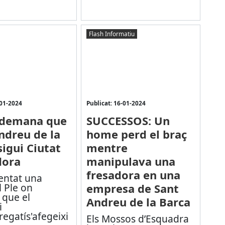
Flash Informatiu
-01-2024
Publicat: 16-01-2024
 demana que
SUCCESSOS: Un
ndreu de la
home perd el braç
sigui Ciutat
mentre
dora
manipulava una
fresadora en una
entat una
 Ple on
empresa de Sant
 que el
Andreu de la Barca
i
regatí
s'afegeixi
Els Mossos d’Esquadra