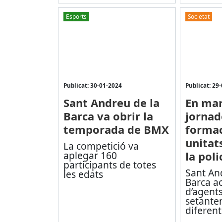
Esports
Societat
Publicat: 30-01-2024
Publicat: 29
Sant Andreu de la
En mar
Barca va obrir la
jornad
temporada de BMX
formac
unitat
La competició va
aplegar 160
la poli
participants de totes
Sant An
les edats
Barca ac
d’agents
setante
diferent