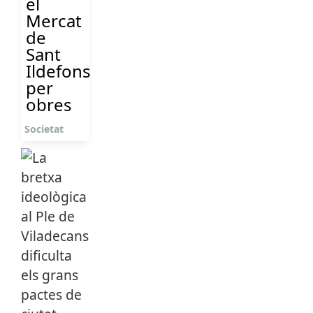
el
Mercat
de
Sant
Ildefons
per
obres
Societat