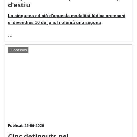
d’estiu
La cinquena edició d'aquesta modalitat lúdica arrencarà
el divendres 10 de juliol i oferirà una segona
...
Successos
Publicat: 25-06-2026
Cinc detinguts pel