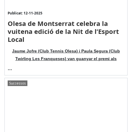
Publicat: 12-11-2025
Olesa de Montserrat celebra la
vuitena edició de la Nit de l’Esport
Local
Jaume Jofre (Club Tennis Olesa) i Paula Segura (Club
Twirling Les Franqueses) van guanyar el premi als
...
Successos