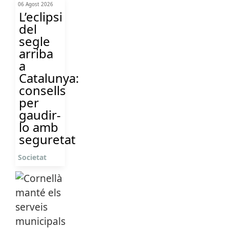
06 Agost 2026
L’eclipsi
del
segle
arriba
a
Catalunya:
consells
per
gaudir-
lo amb
seguretat
Societat