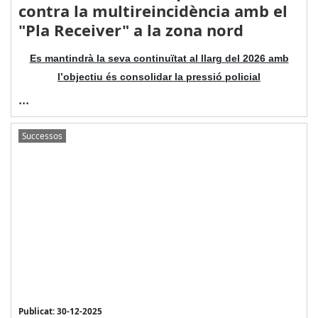
contra la multireincidència amb el
"Pla Receiver" a la zona nord
Es mantindrà la seva continuïtat al llarg del 2026 amb
l’objectiu és consolidar la pressió policial
...
Successos
Publicat: 30-12-2025