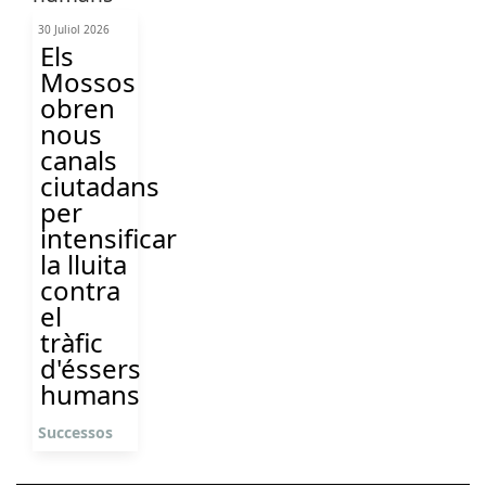
30 Juliol 2026
Els
Mossos
obren
nous
canals
ciutadans
per
intensificar
la lluita
contra
el
tràfic
d'éssers
humans
Successos