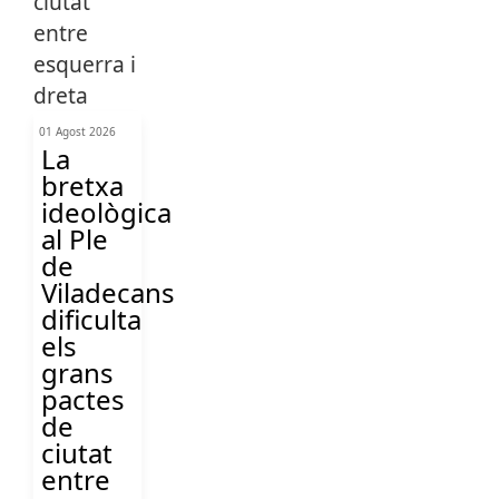
01 Agost 2026
La
bretxa
ideològica
al Ple
de
Viladecans
dificulta
els
grans
pactes
de
ciutat
entre