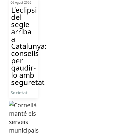
06 Agost 2026
L’eclipsi
del
segle
arriba
a
Catalunya:
consells
per
gaudir-
lo amb
seguretat
Societat