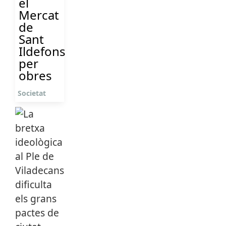
el
Mercat
de
Sant
Ildefons
per
obres
Societat