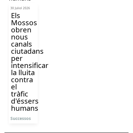
30 Juliol 2026
Els
Mossos
obren
nous
canals
ciutadans
per
intensificar
la lluita
contra
el
tràfic
d'éssers
humans
Successos