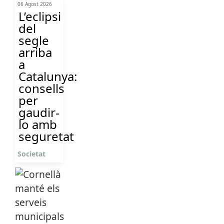
06 Agost 2026
L’eclipsi
del
segle
arriba
a
Catalunya:
consells
per
gaudir-
lo amb
seguretat
Societat