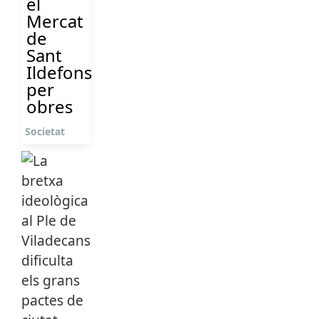
el
Mercat
de
Sant
Ildefons
per
obres
Societat