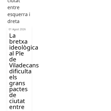
01 Agost 2026
La
bretxa
ideològica
al Ple
de
Viladecans
dificulta
els
grans
pactes
de
ciutat
entre