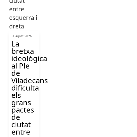
01 Agost 2026
La
bretxa
ideològica
al Ple
de
Viladecans
dificulta
els
grans
pactes
de
ciutat
entre