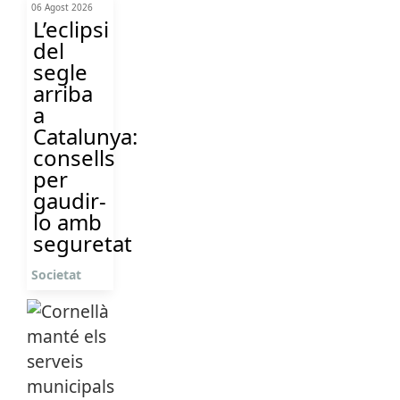
06 Agost 2026
L’eclipsi
del
segle
arriba
a
Catalunya:
consells
per
gaudir-
lo amb
seguretat
Societat