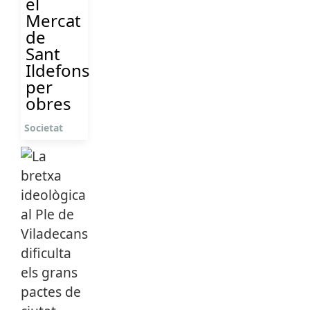
el
Mercat
de
Sant
Ildefons
per
obres
Societat