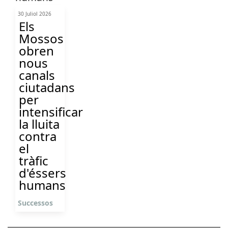
30 Juliol 2026
Els
Mossos
obren
nous
canals
ciutadans
per
intensificar
la lluita
contra
el
tràfic
d'éssers
humans
Successos