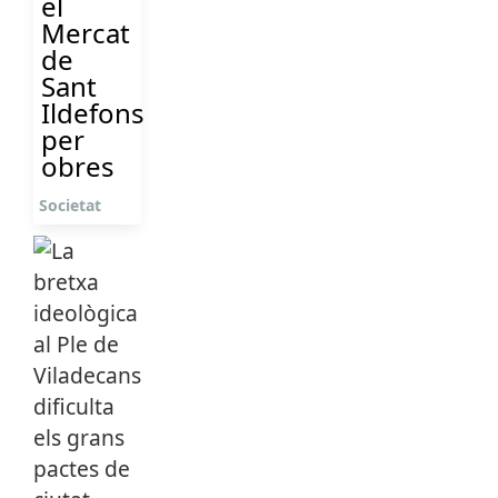
el
Mercat
de
Sant
Ildefons
per
obres
Societat