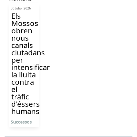
30 Juliol 2026
Els
Mossos
obren
nous
canals
ciutadans
per
intensificar
la lluita
contra
el
tràfic
d'éssers
humans
Successos