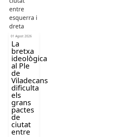
01 Agost 2026
La
bretxa
ideològica
al Ple
de
Viladecans
dificulta
els
grans
pactes
de
ciutat
entre