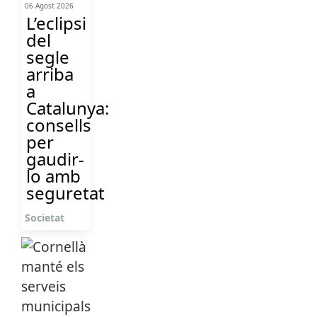
06 Agost 2026
L’eclipsi
del
segle
arriba
a
Catalunya:
consells
per
gaudir-
lo amb
seguretat
Societat